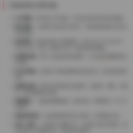
拍我AI的主要功能
文生视频
：用户输入文字描述，AI自动生成对应的动态视频。
图生视频
：上传图片并添加文字提示，系统将静态图片转化为
动态视频。
特效模板
：提供多种热门特效模板，如“AI Kiss”“AI Hug”“AI
Muscle”等，用户上传图片后可一键生成特效视频。
首尾帧功能
：用户上传起始和结束图片，AI生成自然顺滑的动
态转场。
多主体控制
：支持多个角色或物体的自然互动，适合复杂场景
创作。
电影级运镜
：提供20多种镜头运动模式，如推拉、摇移、环绕
等，提升视频的专业感。
视频重绘
：一键转换视频风格，如芭比风、赛博朋克、吉卜力
动画等。
智能音画同步
：自动匹配背景音乐与音效，支持配音生成。
角色一致性
：上传指定人物图片后，生成该人物不同发型、着
装和场景下的视频片段，保持角色连贯性。