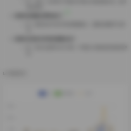
答：支持，企业用户可通过API接口实现批量生成，提升
创作效率。
拍我AI的视频分辨率如何？
答：最高支持1080P高清视频输出，适配短视频平台需
求。
拍我AI支持多长时间的视频生成？
答：单次生成时长为4-8秒，可满足大多数创意场景的需
求。
数据统计