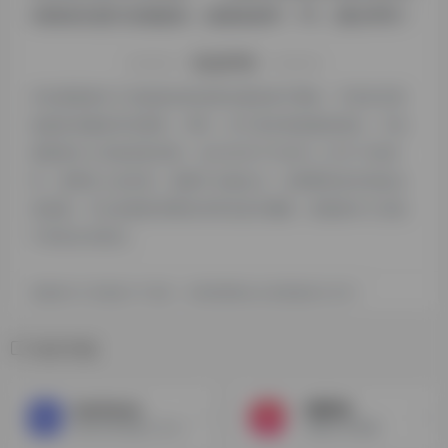
AI的站长进行洽谈提供。如该站的IP、PV、跳出率等！
特别声明
本站探险家AI工具箱提供的拍我AI都来源于网络，不保证外部
链接的准确性和完整性，同时，对于该外部链接的指向，不由
探险家AI工具箱实际控制，在2025年7月28日 上午9:17收录
时，该网页上的内容，都属于合规合法，后期网页的内容如出
现违规，可以直接联系网站管理员进行删除，探险家AI工具箱
不承担任何责任。
探险家AI工具箱致力于优质、实用的网络站点资源收集与分享！
相关导航
Synthesia
一帧秒创
通过简单地输入文本创建 AI 视频。易于使用，便宜，可扩展。直接从你的浏览器上制作有吸引力的视频。免费演示。
一键图文转视频