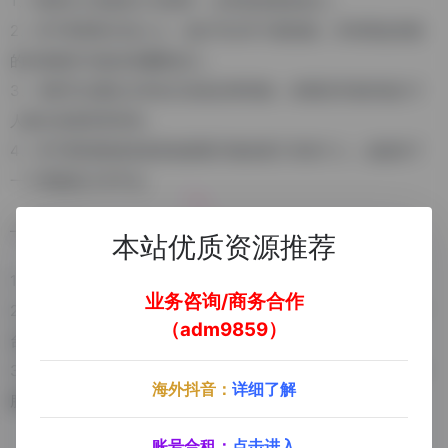
1、利用AI工具提高工作效率，从而创造更多收入。
2、对于希望转行的人士，他们可以学习新技能，并利用这些新
的AI技能作为副业来赚取收入。
3、专家可以通过分享自己的知识和经验，来测试市场对他们个
人能力的需求和评价。
4、对于那些因身体或其他原因只能在家工作的个人，这提供了
一个理想的工作平台。
– 买家方面，OpenTaskAI同样提供了多种选择：
本站优质资源推荐
1、个人买家：通过外包，满足个人的特定需求。
业务咨询/商务合作
2、中小企业：在全职招聘不可行的情况下，利用自由职业者平
（adm9859）
台高效地获得专业知识。
3、大型公司：为IT咨询、市场调研、立法、创意工作和SEO等
海外抖音：
详细了解
服务提供灵活的劳动力解决方案。
账号合租：
点击进入