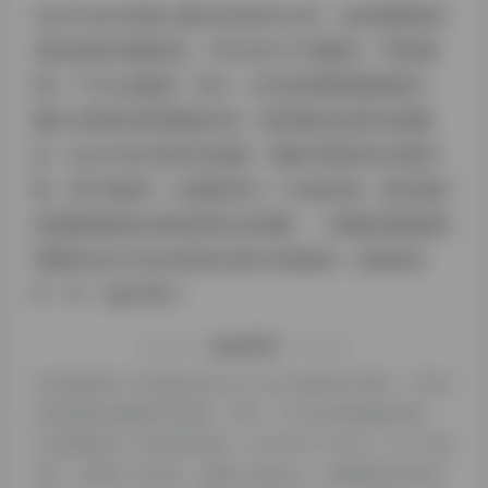
OpenTaskAI浏览人数已经达到10,602，如你需要查询
该站的相关权重信息，可以点击"
5118数据
""
爱站数
据
""
Chinaz数据
"进入；以目前的网站数据参考，
建议大家请以爱站数据为准，更多网站价值评估因素
如：OpenTaskAI的访问速度、搜索引擎收录以及索引
量、用户体验等；当然要评估一个站的价值，最主要还
是需要根据您自身的需求以及需要，一些确切的数据则
需要找OpenTaskAI的站长进行洽谈提供。如该站的
IP、PV、跳出率等！
特别声明
本站探险家AI工具箱提供的OpenTaskAI都来源于网络，不保证
外部链接的准确性和完整性，同时，对于该外部链接的指向，
不由探险家AI工具箱实际控制，在2025年7月28日 上午3:24收
录时，该网页上的内容，都属于合规合法，后期网页的内容如