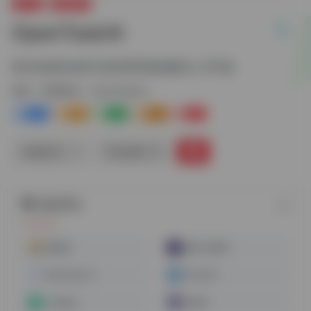
办公AI
招聘面试
OpenTaskAI
将AI自由职业者与业务需求相连接的人才市场
标签：
招聘面试
OpenTaskAI
0
0
0
0
0
链接直达
手机查看
随机网址
面试猫
多面-AI面试
OpenJobs AI
id-photo
Jobright
AI简历