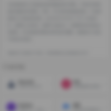
本站探险家AI工具箱提供的听脑都来源于网络，不保证外部链
接的准确性和完整性，同时，对于该外部链接的指向，不由探
险家AI工具箱实际控制，在2025年7月27日 下午11:23收录
时，该网页上的内容，都属于合规合法，后期网页的内容如出
现违规，可以直接联系网站管理员进行删除，探险家AI工具箱
不承担任何责任。
探险家AI工具箱致力于优质、实用的网络站点资源收集与分享！
相关导航
MusicLM
Fliki
谷歌的AI作曲工具
创建视频脚本或博客文章使用真实的声音在2分钟！将博客文章转换成视频。从文字到语音。富库存媒体库。受到来自谷歌、 Meta、 Bytedance 和 Upwork 等公司的3万多名内容创作者的信任。
Podwise
悦录
AI播客工具，无需上传音频，一键总结播客内容、脑图、大纲、核心观点、关键词等信息，帮助你在听前筛选播客或在听后整理内容。通过结构化的信息呈现提高知识获取效率。
悦录依托同花顺的语音识别技术，为用户提供免费的录音转文字、语音转文字、视频字幕等服务