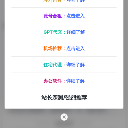
账号合租：
点击进入
数据评估
GPT代充：
详细了解
听脑浏览人数已经达到11,250，如你需要查询该站的相
机场推荐：
点击进入
关权重信息，可以点击"
5118数据
""
爱站数据
""
Chinaz数据
"进入；以目前的网站数据参考，建
住宅代理：
详细了解
议大家请以爱站数据为准，更多网站价值评估因素如：
办公软件：
详细了解
听脑的访问速度、搜索引擎收录以及索引量、用户体验
等；当然要评估一个站的价值，最主要还是需要根据您
站长亲测/强烈推荐
自身的需求以及需要，一些确切的数据则需要找听脑的
站长进行洽谈提供。如该站的IP、PV、跳出率等！
特别声明