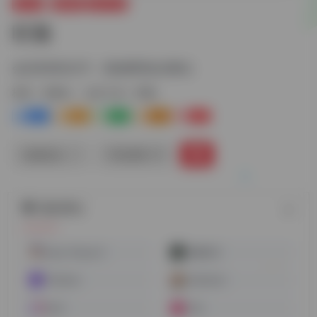
办公AI
音频AI
会议工具
听脑
会议录音转文字，高效整理会议要点
标签：
音频AI
会议工具
听脑
0
2
0
0
0
链接直达
手机查看
随机网址
Easy-Peasy.AI
海螺音乐
Podwise
Uberduck
Murf
Fliki