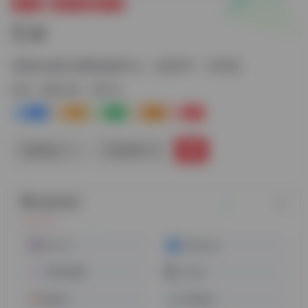
办公AI
搜索引擎
聊天AI
Z.ai
智谱AI全新大模型体验平台，支持PPT，写代码
标签：
搜索引擎
聊天AI
0
0
0
0
0
链接直达
手机查看
随机网址
沃卡 AI
HelpLook
百度AI搜索
Soofy
酷盖AI
炼丹家AI