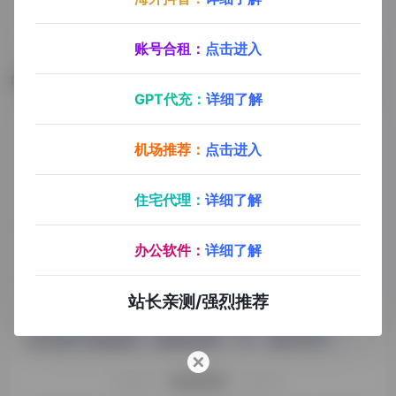
账号合租：
点击进入
数据评估
GPT代充：
详细了解
Z.ai浏览人数已经达到14,310，如你需要查询该站的相
机场推荐：
点击进入
关权重信息，可以点击"
5118数据
""
爱站数据
""
Chinaz数据
"进入；以目前的网站数据参考，建
住宅代理：
详细了解
议大家请以爱站数据为准，更多网站价值评估因素如：
办公软件：
详细了解
Z.ai的访问速度、搜索引擎收录以及索引量、用户体验
等；当然要评估一个站的价值，最主要还是需要根据您
站长亲测/强烈推荐
自身的需求以及需要，一些确切的数据则需要找Z.ai的
站长进行洽谈提供。如该站的IP、PV、跳出率等！
特别声明