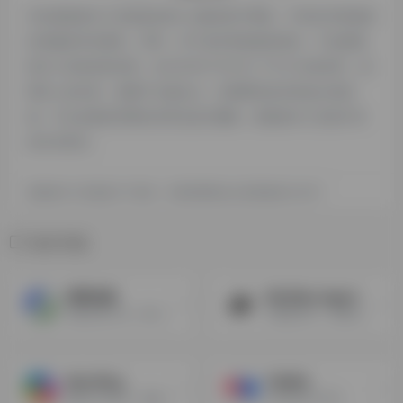
本站探险家AI工具箱提供的Z.ai都来源于网络，不保证外部链接
的准确性和完整性，同时，对于该外部链接的指向，不由探险
家AI工具箱实际控制，在2025年7月27日 下午2:52收录时，该
网页上的内容，都属于合规合法，后期网页的内容如出现违
规，可以直接联系网站管理员进行删除，探险家AI工具箱不承
担任何责任。
探险家AI工具箱致力于优质、实用的网络站点资源收集与分享！
相关导航
得理法搜
MiniMax Agent
智能法律工具，助力律师高效工作
AI超级伙伴，借助多代理协作提升生产力
New Bing
TalkMe
微软new必应，集成GPT4模型的新一代搜索引擎，New Bing不仅提供了快速、准确、全面的搜索结果，还可以与用户进行自然、有趣、有用的对话，为用户提供更多的信息和服务。
AI对话练习口语