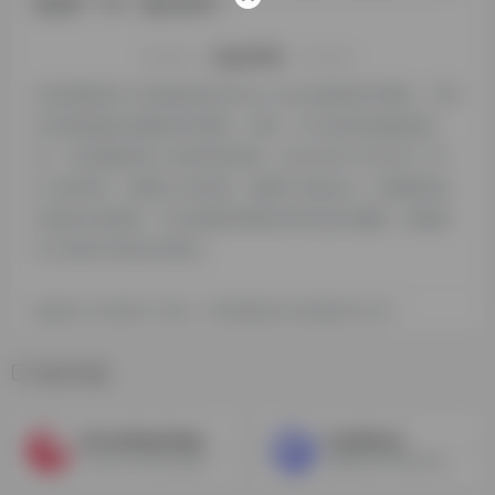
站的IP、PV、跳出率等！
特别声明
本站探险家AI工具箱提供的Github Copilot都来源于网络，不保
证外部链接的准确性和完整性，同时，对于该外部链接的指
向，不由探险家AI工具箱实际控制，在2024年12月20日 下午
6:12收录时，该网页上的内容，都属于合规合法，后期网页的
内容如出现违规，可以直接联系网站管理员进行删除，探险家
AI工具箱不承担任何责任。
探险家AI工具箱致力于优质、实用的网络站点资源收集与分享！
相关导航
AI Landing Page Generator
CodeFuse
Create landing page easily with AI 创建着陆页轻松与AI
蚂蚁自研代码生成专属大模型