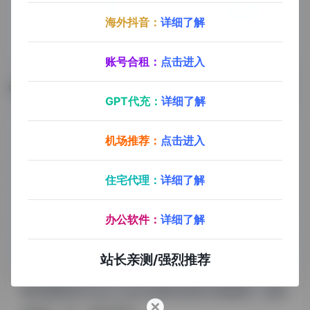
海外抖音：
详细了解
账号合租：
点击进入
数据评估
GPT代充：
详细了解
Github Copilot浏览人数已经达到52,937，如你需要
机场推荐：
点击进入
查询该站的相关权重信息，可以点击"
5118数据
""
爱
住宅代理：
详细了解
站数据
""
Chinaz数据
"进入；以目前的网站数据参
考，建议大家请以爱站数据为准，更多网站价值评估因
办公软件：
详细了解
素如：Github Copilot的访问速度、搜索引擎收录以及
索引量、用户体验等；当然要评估一个站的价值，最主
站长亲测/强烈推荐
要还是需要根据您自身的需求以及需要，一些确切的数
据则需要找Github Copilot的站长进行洽谈提供。如该