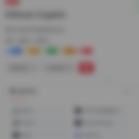
编程AI
Github Copilot
基于ChatGPT4的开发工具
标签：
编程AI
编程AI
8+
8-
2
0
1+
链接直达
手机查看
随机网址
sqlai.ai
CHTML代码变量命名工具
ChatALL
AskYourDatabase
Regex
CodeFuse