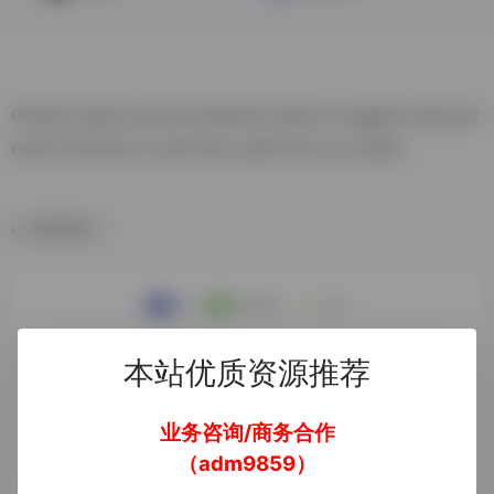
GitHub Copilot uses the OpenAI Codex to suggest code and
entire functions in real-time, right from your editor.
数据统计
本站优质资源推荐
业务咨询/商务合作
（adm9859）