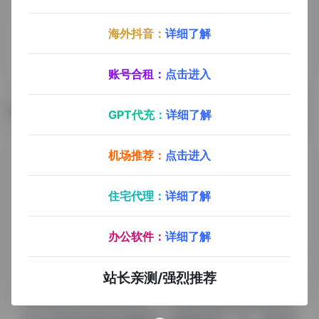
海外抖音：
详细了解
账号合租：
点击进入
数据评估
GPT代充：
详细了解
机场推荐：
点击进入
轻竹办公浏览人数已经达到65,629，如你需要查询该
站的相关权重信息，可以点击"
5118数据
""
爱站数据
住宅代理：
详细了解
""
Chinaz数据
"进入；以目前的网站数据参考，建
议大家请以爱站数据为准，更多网站价值评估因素如：
办公软件：
详细了解
轻竹办公的访问速度、搜索引擎收录以及索引量、用户
体验等；当然要评估一个站的价值，最主要还是需要根
站长亲测/强烈推荐
据您自身的需求以及需要，一些确切的数据则需要找轻