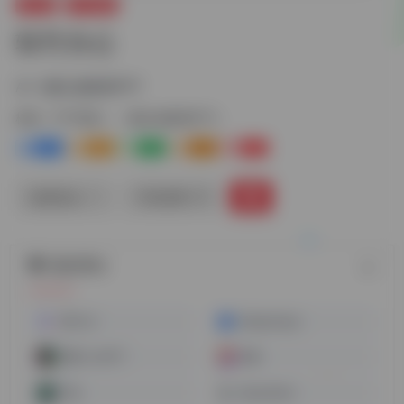
办公AI
PPT制作
轻竹办公
AI一键生成精美PPT
标签：
PPT制作
一键生成精美PPT
1+
3
0
0
1-
链接直达
手机查看
随机网址
WPS AI
SlidesOrator
美图 LivePPT
来画
万知
BeautifulAI