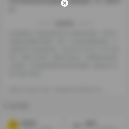
竹办公的站长进行洽谈提供。如该站的IP、PV、跳出率
等！
特别声明
本站探险家AI工具箱提供的轻竹办公都来源于网络，不保证外
部链接的准确性和完整性，同时，对于该外部链接的指向，不
由探险家AI工具箱实际控制，在2024年12月18日 下午10:25收
录时，该网页上的内容，都属于合规合法，后期网页的内容如
出现违规，可以直接联系网站管理员进行删除，探险家AI工具
箱不承担任何责任。
探险家AI工具箱致力于优质、实用的网络站点资源收集与分享！
相关导航
咔片PPT
AiPPT
一款基于人工智能技术的在线PPT制作工具
AiPPT 利用先进的AI技术,自动创建并优化PPT模版。AiPPT 的 AI 能为您生成适合的，高质量且独特的 PPT 模版。