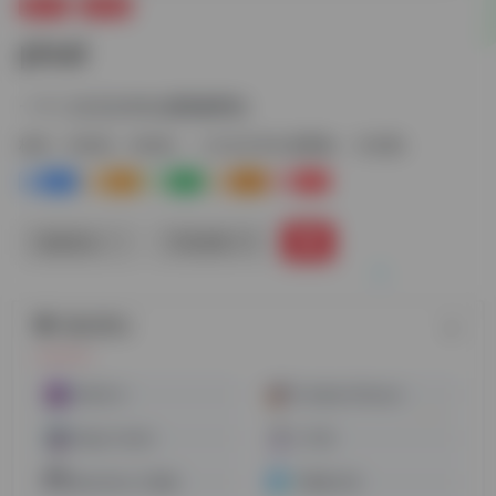
图片AI
AI绘画
pixai
一个二次元文本生成图像网站
标签：
AI绘画
AI绘画
二次元文本生成图像
文生图
0
1
0
0
0
链接直达
手机查看
随机网址
WHEE AI
Scribble Diffusion
Magic Studio
小门道
MewXAI人工智能
千图设计室