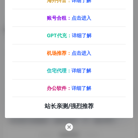
海外抖音：
详细了解
账号合租：
点击进入
数据评估
GPT代充：
详细了解
pixai浏览人数已经达到56,191，如你需要查询该站的相
机场推荐：
点击进入
关权重信息，可以点击"
5118数据
""
爱站数据
住宅代理：
详细了解
""
Chinaz数据
"进入；以目前的网站数据参考，建
议大家请以爱站数据为准，更多网站价值评估因素如：
办公软件：
详细了解
pixai的访问速度、搜索引擎收录以及索引量、用户体验
等；当然要评估一个站的价值，最主要还是需要根据您
站长亲测/强烈推荐
自身的需求以及需要，一些确切的数据则需要找pixai的
站长进行洽谈提供。如该站的IP、PV、跳出率等！
特别声明