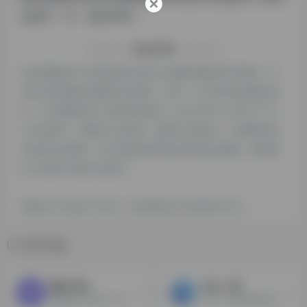
站的IP、PV、跳出率等！
特别声明
本站探险家AI工具箱提供的AI富文本编辑器都来源于网络，不
保证外部链接的准确性和完整性，同时，对于该外部链接的指
向，不由探险家AI工具箱实际控制，在2024年12月16日 下午
4:12收录时，该网页上的内容，都属于合规合法，后期网页的
内容如出现违规，可以直接联系网站管理员进行删除，探险家
AI工具箱不承担任何责任。
探险家AI工具箱致力于优质、实用的网络站点资源收集与分享！
相关导航
通义千问
文心一言
阿里旗下对话AI，阅读助手，提升工作效率，语音转文字，AI会议纪要神器，PPT创作，智能生成PPT，笔记，图片转视频...
文心一言是百度开发的AI聊天机器人，通过对话可以生成各种形式的内容。