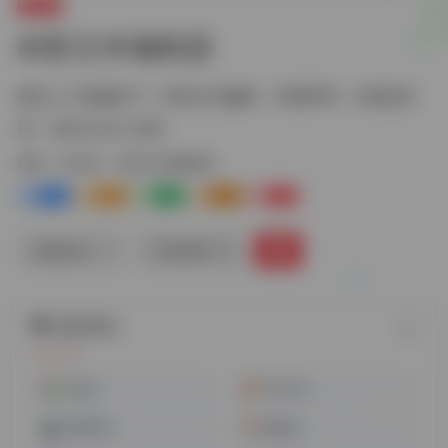
文章AI
AI富文本编辑器
面向人工智能的下一代富文本編輯，开箱即用、全框架支
持、Markdown 友好
标签：
文章AI
AI富文本编辑器
1+
0
0
0
0
链接直达
手机查看
随机网址
Glasp
Craiyon
葫芦娃AI
酷盖AI