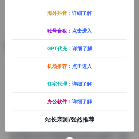
海外抖音：
详细了解
账号合租：
点击进入
数据评估
GPT代充：
详细了解
机场推荐：
点击进入
AI富文本编辑器浏览人数已经达到38,833，如你需要
查询该站的相关权重信息，可以点击"
5118数据
""
爱
住宅代理：
详细了解
站数据
""
Chinaz数据
"进入；以目前的网站数据参
考，建议大家请以爱站数据为准，更多网站价值评估因
办公软件：
详细了解
素如：AI富文本编辑器的访问速度、搜索引擎收录以及
索引量、用户体验等；当然要评估一个站的价值，最主
站长亲测/强烈推荐
要还是需要根据您自身的需求以及需要，一些确切的数
据则需要找AI富文本编辑器的站长进行洽谈提供。如该