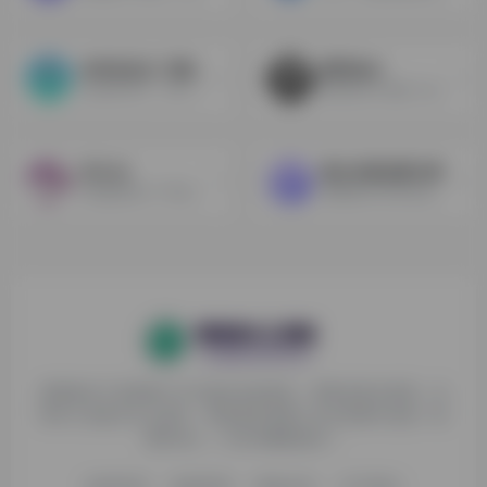
AI毕业论文-万能小in
图司机AI
3分钟4万字，130+应用，只需标题，一键生成文献综述、开题报告、PPT、工作总结等。
图司机AI工具是一款集AI文案创作和AI助手于一身的设计神器，能够为你提供快速、高效、多元化的创意设计解决方案，让你在短时间内实现最佳的推广效果。
沃卡 AI
星火内容运营大师
AI识图问答+TTS语音对话+文档总结对话+Dall E3 对话文生图+国内大模型集合+AI 绘画+思维导图，丰富好用！一个系统满足您多个需求！
通用稿件5分钟生成，深度稿件编辑效率翻倍，一站式高效运营，全流程智能优化
探险家AI工具箱致力于打破AI信息壁垒，获取优质AI资源，运
用AI工具提升办公效率，帮助更多普通人在AI浪潮中创造一份
额外收入，打造AI赚钱副业！
收录申请
免责声明
商务合作
关于我们