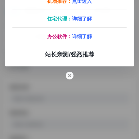
机场推荐：
点击进入
精选稳定机场
银河录像局
精选稳定机场，全平台网络代理
账号合租平台，VIP服务共享账号
住宅代理：
详细了解
九十分资源库
办公软件：
详细了解
六年站庆！限时优惠￥99.00获全站VIP！得100+款软件，新增软件终生免费/享永久更新！
站长亲测/强烈推荐
提交链接
链接名称
链接地址
链接简介